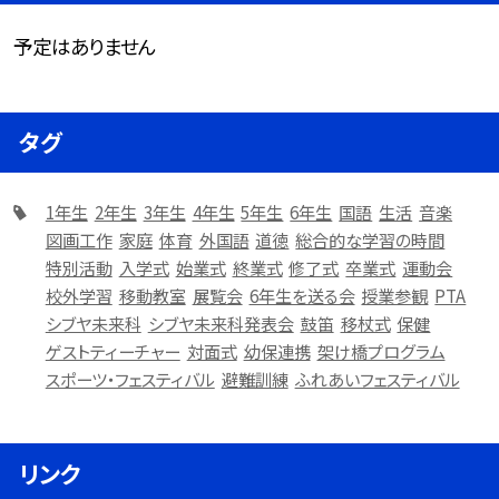
予定はありません
タグ
1年生
2年生
3年生
4年生
5年生
6年生
国語
生活
音楽
図画工作
家庭
体育
外国語
道徳
総合的な学習の時間
特別活動
入学式
始業式
終業式
修了式
卒業式
運動会
校外学習
移動教室
展覧会
6年生を送る会
授業参観
PTA
シブヤ未来科
シブヤ未来科発表会
鼓笛
移杖式
保健
ゲストティーチャー
対面式
幼保連携
架け橋プログラム
スポーツ・フェスティバル
避難訓練
ふれあいフェスティバル
リンク