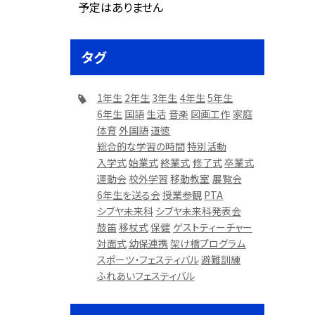
予定はありません
タグ
1年生
2年生
3年生
4年生
5年生
6年生
国語
生活
音楽
図画工作
家庭
体育
外国語
道徳
総合的な学習の時間
特別活動
入学式
始業式
終業式
修了式
卒業式
運動会
校外学習
移動教室
展覧会
6年生を送る会
授業参観
PTA
シブヤ未来科
シブヤ未来科発表会
鼓笛
移杖式
保健
ゲストティーチャー
対面式
幼保連携
架け橋プログラム
スポーツ・フェスティバル
避難訓練
ふれあいフェスティバル