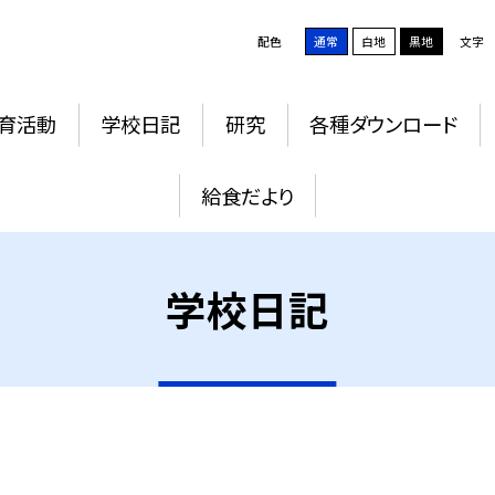
配色
通常
白地
黒地
文字
育活動
学校日記
研究
各種ダウンロード
給食だより
学校日記