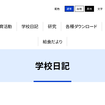
配色
通常
白地
黒地
文字
育活動
学校日記
研究
各種ダウンロード
給食だより
学校日記