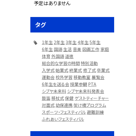
予定はありません
タグ
1年生
2年生
3年生
4年生
5年生
6年生
国語
生活
音楽
図画工作
家庭
体育
外国語
道徳
総合的な学習の時間
特別活動
入学式
始業式
終業式
修了式
卒業式
運動会
校外学習
移動教室
展覧会
6年生を送る会
授業参観
PTA
シブヤ未来科
シブヤ未来科発表会
鼓笛
移杖式
保健
ゲストティーチャー
対面式
幼保連携
架け橋プログラム
スポーツ・フェスティバル
避難訓練
ふれあいフェスティバル