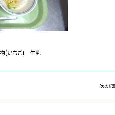
物(いちご) 牛乳
次の記