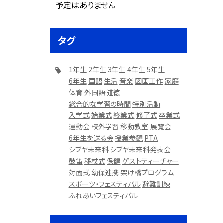
予定はありません
タグ
1年生
2年生
3年生
4年生
5年生
6年生
国語
生活
音楽
図画工作
家庭
体育
外国語
道徳
総合的な学習の時間
特別活動
入学式
始業式
終業式
修了式
卒業式
運動会
校外学習
移動教室
展覧会
6年生を送る会
授業参観
PTA
シブヤ未来科
シブヤ未来科発表会
鼓笛
移杖式
保健
ゲストティーチャー
対面式
幼保連携
架け橋プログラム
スポーツ・フェスティバル
避難訓練
ふれあいフェスティバル