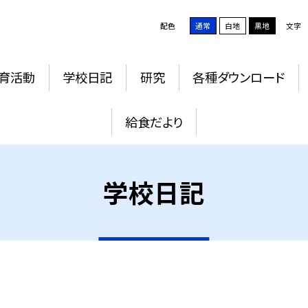
配色
通常
白地
黒地
文字
育活動
学校日記
研究
各種ダウンロード
給食だより
学校日記