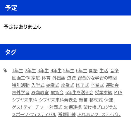
予定
予定はありません
タグ
1年生
2年生
3年生
4年生
5年生
6年生
国語
生活
音楽
図画工作
家庭
体育
外国語
道徳
総合的な学習の時間
特別活動
入学式
始業式
終業式
修了式
卒業式
運動会
校外学習
移動教室
展覧会
6年生を送る会
授業参観
PTA
シブヤ未来科
シブヤ未来科発表会
鼓笛
移杖式
保健
ゲストティーチャー
対面式
幼保連携
架け橋プログラム
スポーツ・フェスティバル
避難訓練
ふれあいフェスティバル