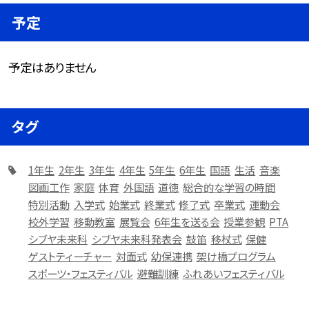
予定
予定はありません
タグ
1年生
2年生
3年生
4年生
5年生
6年生
国語
生活
音楽
図画工作
家庭
体育
外国語
道徳
総合的な学習の時間
特別活動
入学式
始業式
終業式
修了式
卒業式
運動会
校外学習
移動教室
展覧会
6年生を送る会
授業参観
PTA
シブヤ未来科
シブヤ未来科発表会
鼓笛
移杖式
保健
ゲストティーチャー
対面式
幼保連携
架け橋プログラム
スポーツ・フェスティバル
避難訓練
ふれあいフェスティバル