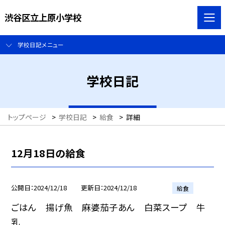
渋谷区立上原小学校
学校日記メニュー
学校日記
トップページ
>
学校日記
>
給食
>
詳細
12月18日の給食
公開日
2024/12/18
更新日
2024/12/18
給食
ごはん 揚げ魚 麻婆茄子あん 白菜スープ 牛
乳