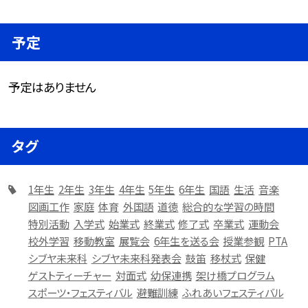
予定
予定はありません
タグ
1年生
2年生
3年生
4年生
5年生
6年生
国語
生活
音楽
図画工作
家庭
体育
外国語
道徳
総合的な学習の時間
特別活動
入学式
始業式
終業式
修了式
卒業式
運動会
校外学習
移動教室
展覧会
6年生を送る会
授業参観
PTA
シブヤ未来科
シブヤ未来科発表会
鼓笛
移杖式
保健
ゲストティーチャー
対面式
幼保連携
架け橋プログラム
スポーツ・フェスティバル
避難訓練
ふれあいフェスティバル