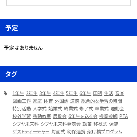
予定
予定はありません
タグ
1年生
2年生
3年生
4年生
5年生
6年生
国語
生活
音楽
図画工作
家庭
体育
外国語
道徳
総合的な学習の時間
特別活動
入学式
始業式
終業式
修了式
卒業式
運動会
校外学習
移動教室
展覧会
6年生を送る会
授業参観
PTA
シブヤ未来科
シブヤ未来科発表会
鼓笛
移杖式
保健
ゲストティーチャー
対面式
幼保連携
架け橋プログラム