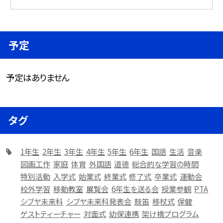
予定
予定はありません
タグ
1年生
2年生
3年生
4年生
5年生
6年生
国語
生活
音楽
図画工作
家庭
体育
外国語
道徳
総合的な学習の時間
特別活動
入学式
始業式
終業式
修了式
卒業式
運動会
校外学習
移動教室
展覧会
6年生を送る会
授業参観
PTA
シブヤ未来科
シブヤ未来科発表会
鼓笛
移杖式
保健
ゲストティーチャー
対面式
幼保連携
架け橋プログラム