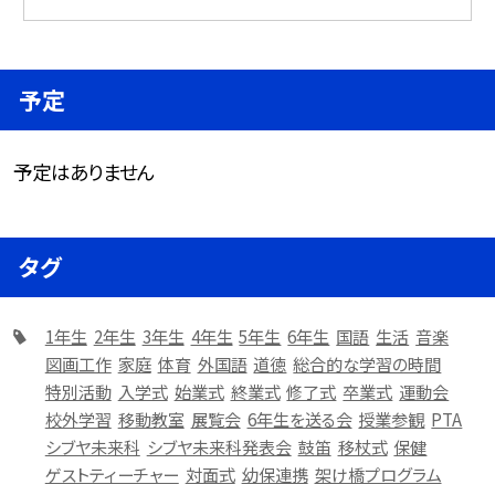
予定
予定はありません
タグ
1年生
2年生
3年生
4年生
5年生
6年生
国語
生活
音楽
図画工作
家庭
体育
外国語
道徳
総合的な学習の時間
特別活動
入学式
始業式
終業式
修了式
卒業式
運動会
校外学習
移動教室
展覧会
6年生を送る会
授業参観
PTA
シブヤ未来科
シブヤ未来科発表会
鼓笛
移杖式
保健
ゲストティーチャー
対面式
幼保連携
架け橋プログラム