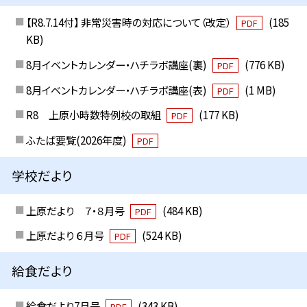
【R8.7.14付】 非常災害時の対応について（改定）
(185
PDF
KB)
8月イベントカレンダー・ハチラボ講座(裏)
(776 KB)
PDF
8月イベントカレンダー・ハチラボ講座(表)
(1 MB)
PDF
R8 上原小時数特例校の取組
(177 KB)
PDF
ふたば要覧(2026年度)
PDF
学校だより
上原だより ７・８月号
(484 KB)
PDF
上原だより ６月号
(524 KB)
PDF
給食だより
給食だより7月号
(343 KB)
PDF