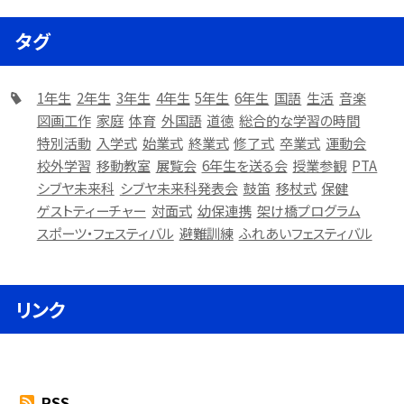
タグ
1年生
2年生
3年生
4年生
5年生
6年生
国語
生活
音楽
図画工作
家庭
体育
外国語
道徳
総合的な学習の時間
特別活動
入学式
始業式
終業式
修了式
卒業式
運動会
校外学習
移動教室
展覧会
6年生を送る会
授業参観
PTA
シブヤ未来科
シブヤ未来科発表会
鼓笛
移杖式
保健
ゲストティーチャー
対面式
幼保連携
架け橋プログラム
スポーツ・フェスティバル
避難訓練
ふれあいフェスティバル
リンク
RSS