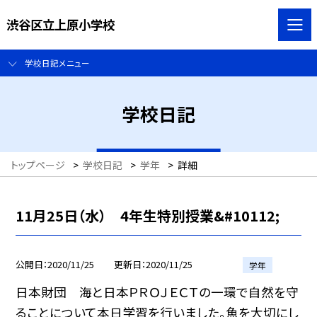
渋谷区立上原小学校
学校日記メニュー
学校日記
トップページ
>
学校日記
>
学年
>
詳細
11月25日（水） 4年生特別授業&#10112;
公開日
2020/11/25
更新日
2020/11/25
学年
日本財団 海と日本ＰＲＯＪＥＣＴの一環で自然を守
ることについて本日学習を行いました。魚を大切にし