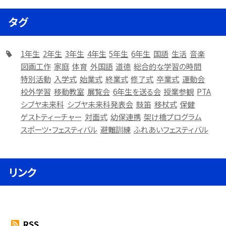
タグ
1年生
2年生
3年生
4年生
5年生
6年生
国語
生活
音楽
図画工作
家庭
体育
外国語
道徳
総合的な学習の時間
特別活動
入学式
始業式
終業式
修了式
卒業式
運動会
校外学習
移動教室
展覧会
6年生を送る会
授業参観
PTA
シブヤ未来科
シブヤ未来科発表会
鼓笛
移杖式
保健
ゲストティーチャー
対面式
幼保連携
架け橋プログラム
スポーツ・フェスティバル
避難訓練
ふれあいフェスティバル
リンク
RSS