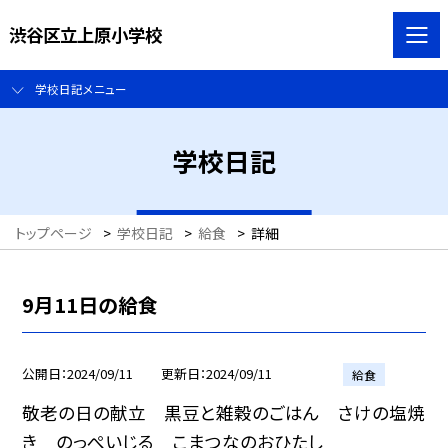
渋谷区立上原小学校
学校日記メニュー
学校日記
トップページ
>
学校日記
>
給食
>
詳細
9月11日の給食
公開日
2024/09/11
更新日
2024/09/11
給食
敬老の日の献立 黒豆と雑穀のごはん さけの塩焼
き のっぺいじる こまつなのおひたし