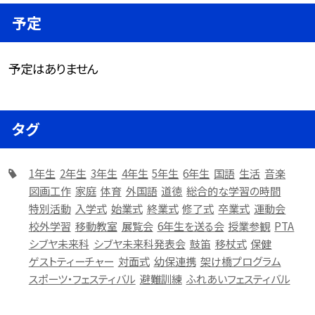
予定
予定はありません
タグ
1年生
2年生
3年生
4年生
5年生
6年生
国語
生活
音楽
図画工作
家庭
体育
外国語
道徳
総合的な学習の時間
特別活動
入学式
始業式
終業式
修了式
卒業式
運動会
校外学習
移動教室
展覧会
6年生を送る会
授業参観
PTA
シブヤ未来科
シブヤ未来科発表会
鼓笛
移杖式
保健
ゲストティーチャー
対面式
幼保連携
架け橋プログラム
スポーツ・フェスティバル
避難訓練
ふれあいフェスティバル