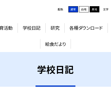
配色
通常
白地
黒地
文字
育活動
学校日記
研究
各種ダウンロード
給食だより
学校日記