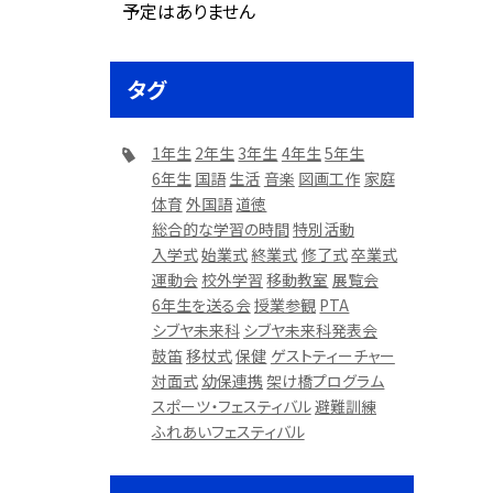
予定はありません
タグ
1年生
2年生
3年生
4年生
5年生
6年生
国語
生活
音楽
図画工作
家庭
体育
外国語
道徳
総合的な学習の時間
特別活動
入学式
始業式
終業式
修了式
卒業式
運動会
校外学習
移動教室
展覧会
6年生を送る会
授業参観
PTA
シブヤ未来科
シブヤ未来科発表会
鼓笛
移杖式
保健
ゲストティーチャー
対面式
幼保連携
架け橋プログラム
スポーツ・フェスティバル
避難訓練
ふれあいフェスティバル