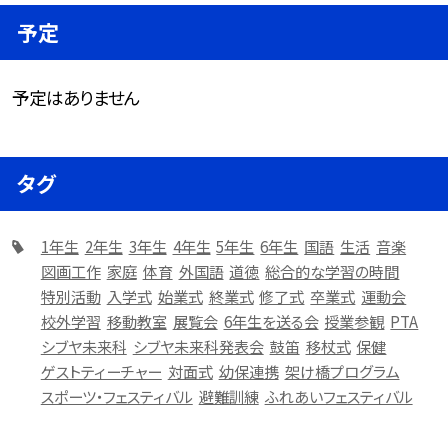
予定
予定はありません
タグ
1年生
2年生
3年生
4年生
5年生
6年生
国語
生活
音楽
図画工作
家庭
体育
外国語
道徳
総合的な学習の時間
特別活動
入学式
始業式
終業式
修了式
卒業式
運動会
校外学習
移動教室
展覧会
6年生を送る会
授業参観
PTA
シブヤ未来科
シブヤ未来科発表会
鼓笛
移杖式
保健
ゲストティーチャー
対面式
幼保連携
架け橋プログラム
スポーツ・フェスティバル
避難訓練
ふれあいフェスティバル