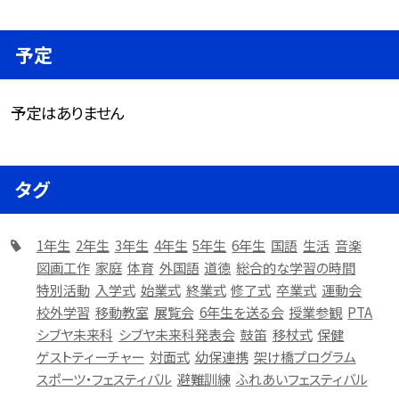
予定
予定はありません
タグ
1年生
2年生
3年生
4年生
5年生
6年生
国語
生活
音楽
図画工作
家庭
体育
外国語
道徳
総合的な学習の時間
特別活動
入学式
始業式
終業式
修了式
卒業式
運動会
校外学習
移動教室
展覧会
6年生を送る会
授業参観
PTA
シブヤ未来科
シブヤ未来科発表会
鼓笛
移杖式
保健
ゲストティーチャー
対面式
幼保連携
架け橋プログラム
スポーツ・フェスティバル
避難訓練
ふれあいフェスティバル