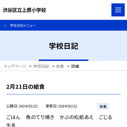
渋谷区立上原小学校
学校日記メニュー
学校日記
トップページ
>
学校日記
>
給食
>
詳細
2月21日の給食
公開日
2024/02/22
更新日
2024/02/22
給食
ごはん 魚のてり焼き かぶの松前あえ ごじる
牛乳