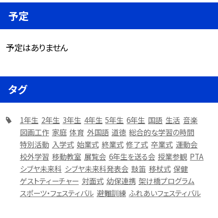
予定
予定はありません
タグ
1年生
2年生
3年生
4年生
5年生
6年生
国語
生活
音楽
図画工作
家庭
体育
外国語
道徳
総合的な学習の時間
特別活動
入学式
始業式
終業式
修了式
卒業式
運動会
校外学習
移動教室
展覧会
6年生を送る会
授業参観
PTA
シブヤ未来科
シブヤ未来科発表会
鼓笛
移杖式
保健
ゲストティーチャー
対面式
幼保連携
架け橋プログラム
スポーツ・フェスティバル
避難訓練
ふれあいフェスティバル