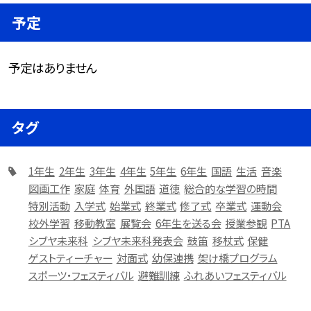
予定
予定はありません
タグ
1年生
2年生
3年生
4年生
5年生
6年生
国語
生活
音楽
図画工作
家庭
体育
外国語
道徳
総合的な学習の時間
特別活動
入学式
始業式
終業式
修了式
卒業式
運動会
校外学習
移動教室
展覧会
6年生を送る会
授業参観
PTA
シブヤ未来科
シブヤ未来科発表会
鼓笛
移杖式
保健
ゲストティーチャー
対面式
幼保連携
架け橋プログラム
スポーツ・フェスティバル
避難訓練
ふれあいフェスティバル