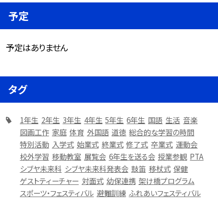
予定
予定はありません
タグ
1年生
2年生
3年生
4年生
5年生
6年生
国語
生活
音楽
図画工作
家庭
体育
外国語
道徳
総合的な学習の時間
特別活動
入学式
始業式
終業式
修了式
卒業式
運動会
校外学習
移動教室
展覧会
6年生を送る会
授業参観
PTA
シブヤ未来科
シブヤ未来科発表会
鼓笛
移杖式
保健
ゲストティーチャー
対面式
幼保連携
架け橋プログラム
スポーツ・フェスティバル
避難訓練
ふれあいフェスティバル