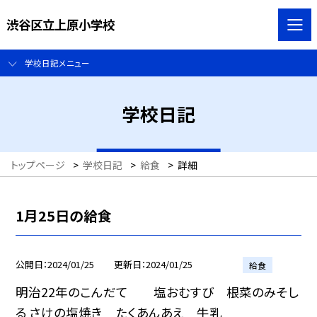
渋谷区立上原小学校
学校日記メニュー
学校日記
トップページ
>
学校日記
>
給食
>
詳細
1月25日の給食
公開日
2024/01/25
更新日
2024/01/25
給食
明治22年のこんだて 塩おむすび 根菜のみそし
る さけの塩焼き たくあんあえ 牛乳