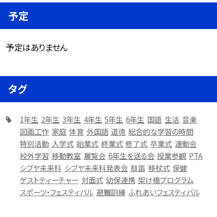
予定
予定はありません
タグ
1年生
2年生
3年生
4年生
5年生
6年生
国語
生活
音楽
図画工作
家庭
体育
外国語
道徳
総合的な学習の時間
特別活動
入学式
始業式
終業式
修了式
卒業式
運動会
校外学習
移動教室
展覧会
6年生を送る会
授業参観
PTA
シブヤ未来科
シブヤ未来科発表会
鼓笛
移杖式
保健
ゲストティーチャー
対面式
幼保連携
架け橋プログラム
スポーツ・フェスティバル
避難訓練
ふれあいフェスティバル