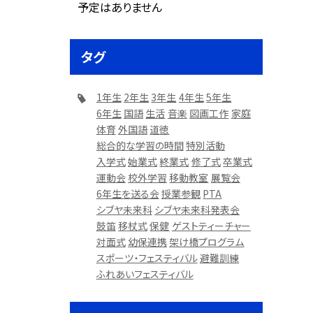
予定はありません
タグ
1年生
2年生
3年生
4年生
5年生
6年生
国語
生活
音楽
図画工作
家庭
体育
外国語
道徳
総合的な学習の時間
特別活動
入学式
始業式
終業式
修了式
卒業式
運動会
校外学習
移動教室
展覧会
6年生を送る会
授業参観
PTA
シブヤ未来科
シブヤ未来科発表会
鼓笛
移杖式
保健
ゲストティーチャー
対面式
幼保連携
架け橋プログラム
スポーツ・フェスティバル
避難訓練
ふれあいフェスティバル