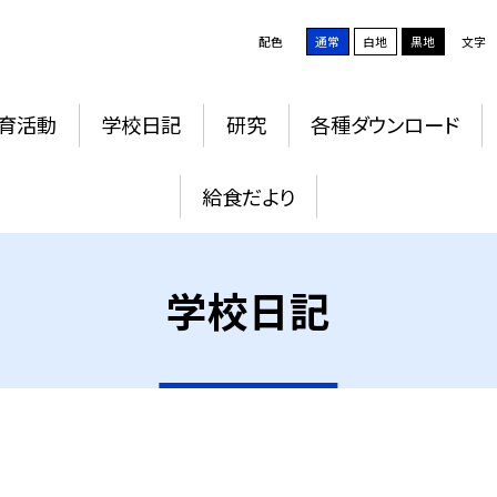
配色
通常
白地
黒地
文字
育活動
学校日記
研究
各種ダウンロード
給食だより
学校日記