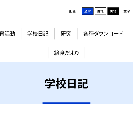
配色
通常
白地
黒地
文字
育活動
学校日記
研究
各種ダウンロード
給食だより
学校日記