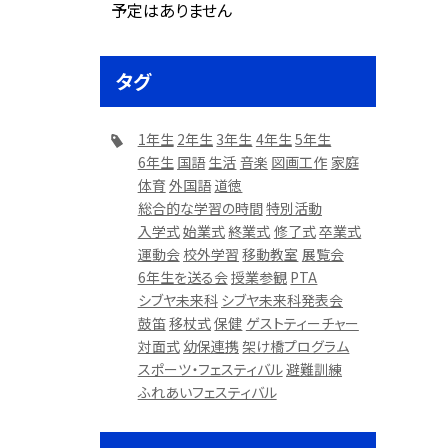
予定はありません
タグ
1年生
2年生
3年生
4年生
5年生
6年生
国語
生活
音楽
図画工作
家庭
体育
外国語
道徳
総合的な学習の時間
特別活動
入学式
始業式
終業式
修了式
卒業式
運動会
校外学習
移動教室
展覧会
6年生を送る会
授業参観
PTA
シブヤ未来科
シブヤ未来科発表会
鼓笛
移杖式
保健
ゲストティーチャー
対面式
幼保連携
架け橋プログラム
スポーツ・フェスティバル
避難訓練
ふれあいフェスティバル