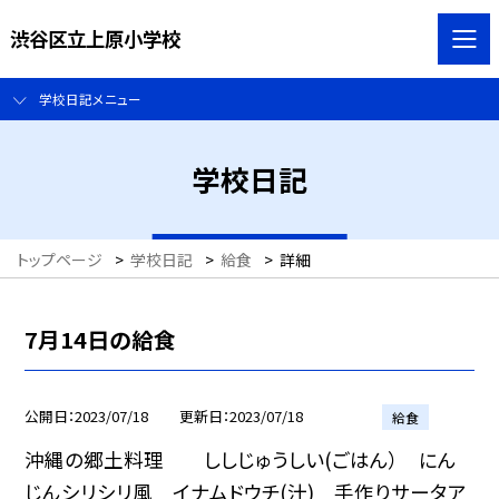
渋谷区立上原小学校
学校日記メニュー
学校日記
トップページ
>
学校日記
>
給食
>
詳細
7月14日の給食
公開日
2023/07/18
更新日
2023/07/18
給食
沖縄の郷土料理 ししじゅうしい(ごはん） にん
じんシリシリ風 イナムドウチ(汁) 手作りサータア