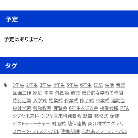
予定
予定はありません
タグ
1年生
2年生
3年生
4年生
5年生
6年生
国語
生活
音楽
図画工作
家庭
体育
外国語
道徳
総合的な学習の時間
特別活動
入学式
始業式
終業式
修了式
卒業式
運動会
校外学習
移動教室
展覧会
6年生を送る会
授業参観
PTA
シブヤ未来科
シブヤ未来科発表会
鼓笛
移杖式
保健
ゲストティーチャー
対面式
幼保連携
架け橋プログラム
スポーツ・フェスティバル
避難訓練
ふれあいフェスティバル