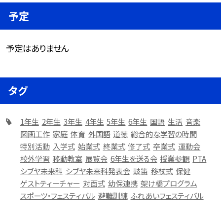
予定
予定はありません
タグ
1年生
2年生
3年生
4年生
5年生
6年生
国語
生活
音楽
図画工作
家庭
体育
外国語
道徳
総合的な学習の時間
特別活動
入学式
始業式
終業式
修了式
卒業式
運動会
校外学習
移動教室
展覧会
6年生を送る会
授業参観
PTA
シブヤ未来科
シブヤ未来科発表会
鼓笛
移杖式
保健
ゲストティーチャー
対面式
幼保連携
架け橋プログラム
スポーツ・フェスティバル
避難訓練
ふれあいフェスティバル