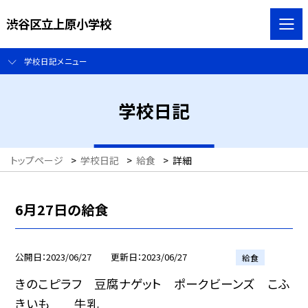
渋谷区立上原小学校
学校日記メニュー
学校日記
トップページ
>
学校日記
>
給食
>
詳細
6月27日の給食
公開日
2023/06/27
更新日
2023/06/27
給食
きのこピラフ 豆腐ナゲット ポークビーンズ こふ
きいも 牛乳