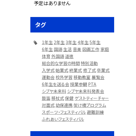
予定はありません
タグ
1年生
2年生
3年生
4年生
5年生
6年生
国語
生活
音楽
図画工作
家庭
体育
外国語
道徳
総合的な学習の時間
特別活動
入学式
始業式
終業式
修了式
卒業式
運動会
校外学習
移動教室
展覧会
6年生を送る会
授業参観
PTA
シブヤ未来科
シブヤ未来科発表会
鼓笛
移杖式
保健
ゲストティーチャー
対面式
幼保連携
架け橋プログラム
スポーツ・フェスティバル
避難訓練
ふれあいフェスティバル