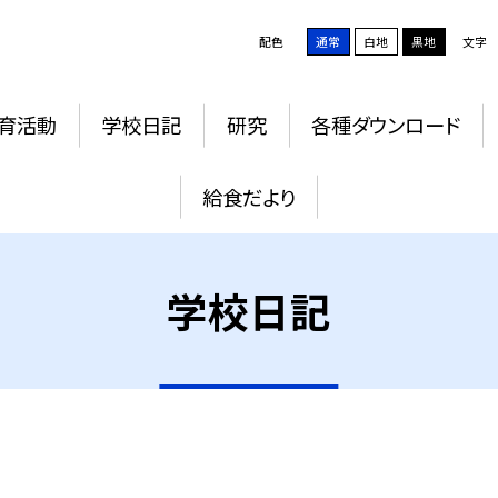
配色
通常
白地
黒地
文字
育活動
学校日記
研究
各種ダウンロード
給食だより
学校日記