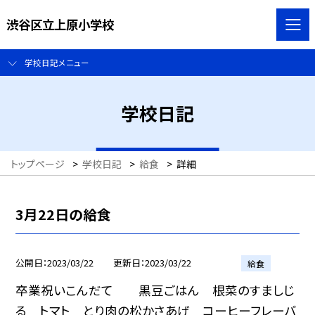
渋谷区立上原小学校
学校日記メニュー
学校日記
トップページ
>
学校日記
>
給食
>
詳細
3月22日の給食
公開日
2023/03/22
更新日
2023/03/22
給食
卒業祝いこんだて 黒豆ごはん 根菜のすましじ
る トマト とり肉の松かさあげ コーヒーフレーバ