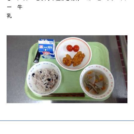
ー 牛
乳