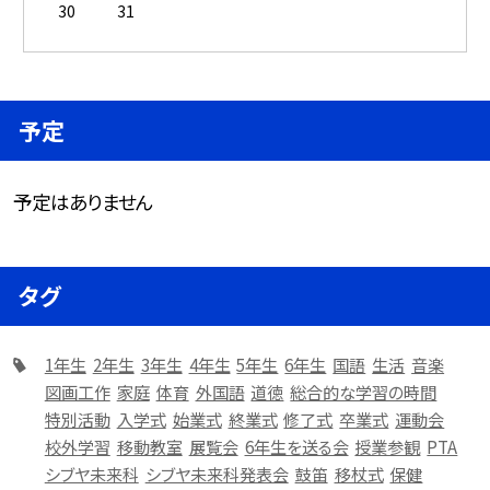
30
31
予定
予定はありません
タグ
1年生
2年生
3年生
4年生
5年生
6年生
国語
生活
音楽
図画工作
家庭
体育
外国語
道徳
総合的な学習の時間
特別活動
入学式
始業式
終業式
修了式
卒業式
運動会
校外学習
移動教室
展覧会
6年生を送る会
授業参観
PTA
シブヤ未来科
シブヤ未来科発表会
鼓笛
移杖式
保健