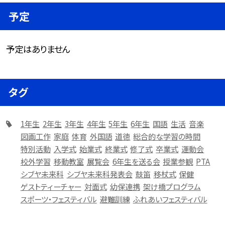
予定
予定はありません
タグ
1年生
2年生
3年生
4年生
5年生
6年生
国語
生活
音楽
図画工作
家庭
体育
外国語
道徳
総合的な学習の時間
特別活動
入学式
始業式
終業式
修了式
卒業式
運動会
校外学習
移動教室
展覧会
6年生を送る会
授業参観
PTA
シブヤ未来科
シブヤ未来科発表会
鼓笛
移杖式
保健
ゲストティーチャー
対面式
幼保連携
架け橋プログラム
スポーツ・フェスティバル
避難訓練
ふれあいフェスティバル