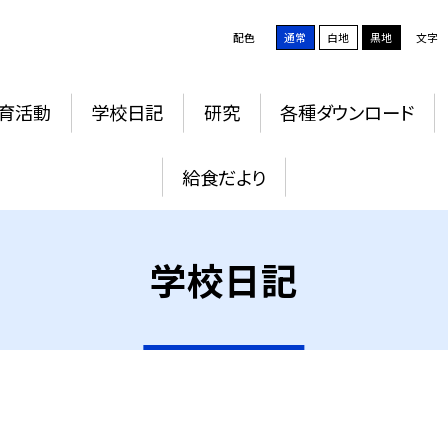
配色
通常
白地
黒地
文字
育活動
学校日記
研究
各種ダウンロード
給食だより
学校日記