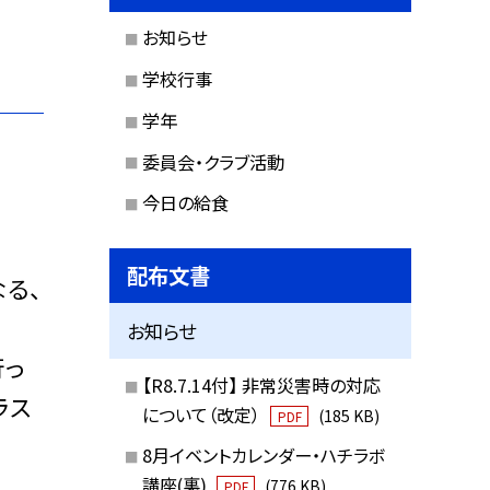
お知らせ
学校行事
学年
委員会・クラブ活動
今日の給食
配布文書
る、
お知らせ
行っ
【R8.7.14付】 非常災害時の対応
ラス
について（改定）
(185 KB)
PDF
8月イベントカレンダー・ハチラボ
講座(裏)
(776 KB)
PDF