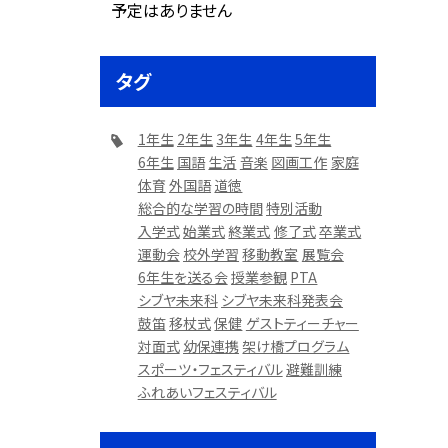
予定はありません
タグ
1年生
2年生
3年生
4年生
5年生
6年生
国語
生活
音楽
図画工作
家庭
体育
外国語
道徳
総合的な学習の時間
特別活動
入学式
始業式
終業式
修了式
卒業式
運動会
校外学習
移動教室
展覧会
6年生を送る会
授業参観
PTA
シブヤ未来科
シブヤ未来科発表会
鼓笛
移杖式
保健
ゲストティーチャー
対面式
幼保連携
架け橋プログラム
スポーツ・フェスティバル
避難訓練
ふれあいフェスティバル