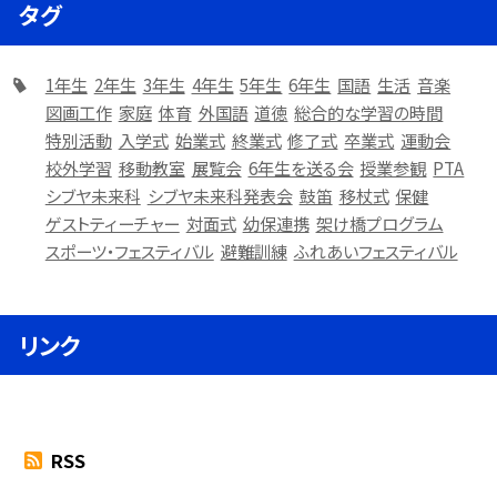
タグ
1年生
2年生
3年生
4年生
5年生
6年生
国語
生活
音楽
図画工作
家庭
体育
外国語
道徳
総合的な学習の時間
特別活動
入学式
始業式
終業式
修了式
卒業式
運動会
校外学習
移動教室
展覧会
6年生を送る会
授業参観
PTA
シブヤ未来科
シブヤ未来科発表会
鼓笛
移杖式
保健
ゲストティーチャー
対面式
幼保連携
架け橋プログラム
スポーツ・フェスティバル
避難訓練
ふれあいフェスティバル
リンク
RSS