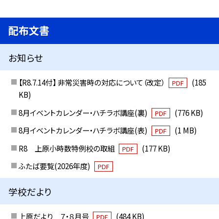
配布文書
お知らせ
【R8.7.14付】 非常災害時の対応について（改定）
(185
PDF
KB)
8月イベントカレンダー・ハチラボ講座(裏)
(776 KB)
PDF
8月イベントカレンダー・ハチラボ講座(表)
(1 MB)
PDF
R8 上原小時数特例校の取組
(177 KB)
PDF
ふたば要覧(2026年度)
PDF
学校だより
上原だより ７・８月号
(484 KB)
PDF