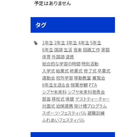
予定はありません
タグ
1年生
2年生
3年生
4年生
5年生
6年生
国語
生活
音楽
図画工作
家庭
体育
外国語
道徳
総合的な学習の時間
特別活動
入学式
始業式
終業式
修了式
卒業式
運動会
校外学習
移動教室
展覧会
6年生を送る会
授業参観
PTA
シブヤ未来科
シブヤ未来科発表会
鼓笛
移杖式
保健
ゲストティーチャー
対面式
幼保連携
架け橋プログラム
スポーツ・フェスティバル
避難訓練
ふれあいフェスティバル