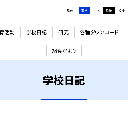
配色
通常
白地
黒地
文字
育活動
学校日記
研究
各種ダウンロード
給食だより
学校日記