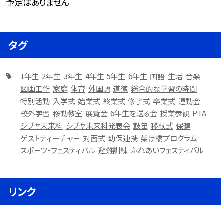
予定はありません
タグ
1年生
2年生
3年生
4年生
5年生
6年生
国語
生活
音楽
図画工作
家庭
体育
外国語
道徳
総合的な学習の時間
特別活動
入学式
始業式
終業式
修了式
卒業式
運動会
校外学習
移動教室
展覧会
6年生を送る会
授業参観
PTA
シブヤ未来科
シブヤ未来科発表会
鼓笛
移杖式
保健
ゲストティーチャー
対面式
幼保連携
架け橋プログラム
スポーツ・フェスティバル
避難訓練
ふれあいフェスティバル
リンク