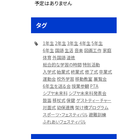
予定はありません
タグ
1年生
2年生
3年生
4年生
5年生
6年生
国語
生活
音楽
図画工作
家庭
体育
外国語
道徳
総合的な学習の時間
特別活動
入学式
始業式
終業式
修了式
卒業式
運動会
校外学習
移動教室
展覧会
6年生を送る会
授業参観
PTA
シブヤ未来科
シブヤ未来科発表会
鼓笛
移杖式
保健
ゲストティーチャー
対面式
幼保連携
架け橋プログラム
スポーツ・フェスティバル
避難訓練
ふれあいフェスティバル