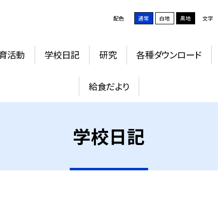
配色
通常
白地
黒地
文字
育活動
学校日記
研究
各種ダウンロード
給食だより
学校日記