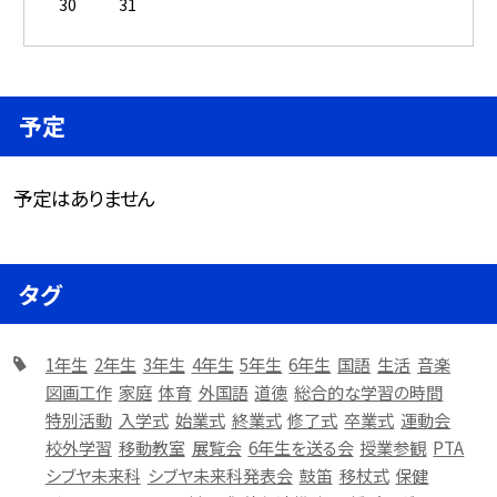
30
31
予定
予定はありません
タグ
1年生
2年生
3年生
4年生
5年生
6年生
国語
生活
音楽
図画工作
家庭
体育
外国語
道徳
総合的な学習の時間
特別活動
入学式
始業式
終業式
修了式
卒業式
運動会
校外学習
移動教室
展覧会
6年生を送る会
授業参観
PTA
シブヤ未来科
シブヤ未来科発表会
鼓笛
移杖式
保健