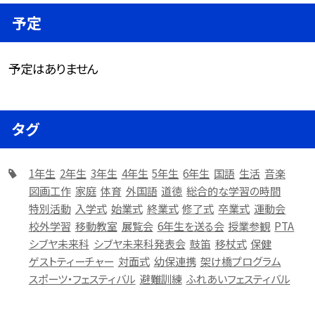
予定
予定はありません
タグ
1年生
2年生
3年生
4年生
5年生
6年生
国語
生活
音楽
図画工作
家庭
体育
外国語
道徳
総合的な学習の時間
特別活動
入学式
始業式
終業式
修了式
卒業式
運動会
校外学習
移動教室
展覧会
6年生を送る会
授業参観
PTA
シブヤ未来科
シブヤ未来科発表会
鼓笛
移杖式
保健
ゲストティーチャー
対面式
幼保連携
架け橋プログラム
スポーツ・フェスティバル
避難訓練
ふれあいフェスティバル