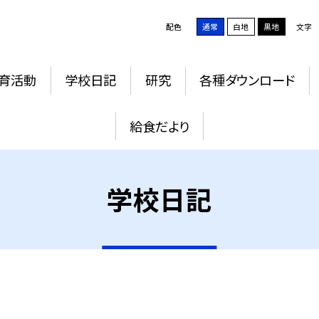
配色
通常
白地
黒地
文字
育活動
学校日記
研究
各種ダウンロード
給食だより
学校日記