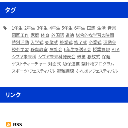
タグ
1年生
2年生
3年生
4年生
5年生
6年生
国語
生活
音楽
図画工作
家庭
体育
外国語
道徳
総合的な学習の時間
特別活動
入学式
始業式
終業式
修了式
卒業式
運動会
校外学習
移動教室
展覧会
6年生を送る会
授業参観
PTA
シブヤ未来科
シブヤ未来科発表会
鼓笛
移杖式
保健
ゲストティーチャー
対面式
幼保連携
架け橋プログラム
スポーツ・フェスティバル
避難訓練
ふれあいフェスティバル
リンク
RSS