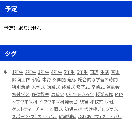
予定
予定はありません
タグ
1年生
2年生
3年生
4年生
5年生
6年生
国語
生活
音楽
図画工作
家庭
体育
外国語
道徳
総合的な学習の時間
特別活動
入学式
始業式
終業式
修了式
卒業式
運動会
校外学習
移動教室
展覧会
6年生を送る会
授業参観
PTA
シブヤ未来科
シブヤ未来科発表会
鼓笛
移杖式
保健
ゲストティーチャー
対面式
幼保連携
架け橋プログラム
スポーツ・フェスティバル
避難訓練
ふれあいフェスティバル