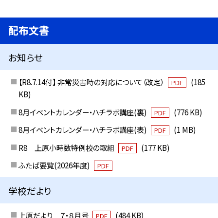
配布文書
お知らせ
【R8.7.14付】 非常災害時の対応について（改定）
(185
PDF
KB)
8月イベントカレンダー・ハチラボ講座(裏)
(776 KB)
PDF
8月イベントカレンダー・ハチラボ講座(表)
(1 MB)
PDF
R8 上原小時数特例校の取組
(177 KB)
PDF
ふたば要覧(2026年度)
PDF
学校だより
上原だより ７・８月号
(484 KB)
PDF