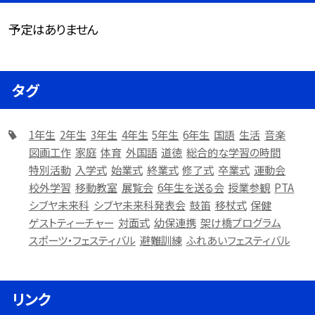
予定はありません
タグ
1年生
2年生
3年生
4年生
5年生
6年生
国語
生活
音楽
図画工作
家庭
体育
外国語
道徳
総合的な学習の時間
特別活動
入学式
始業式
終業式
修了式
卒業式
運動会
校外学習
移動教室
展覧会
6年生を送る会
授業参観
PTA
シブヤ未来科
シブヤ未来科発表会
鼓笛
移杖式
保健
ゲストティーチャー
対面式
幼保連携
架け橋プログラム
スポーツ・フェスティバル
避難訓練
ふれあいフェスティバル
リンク