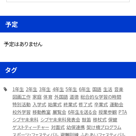
予定
予定はありません
タグ
1年生
2年生
3年生
4年生
5年生
6年生
国語
生活
音楽
図画工作
家庭
体育
外国語
道徳
総合的な学習の時間
特別活動
入学式
始業式
終業式
修了式
卒業式
運動会
校外学習
移動教室
展覧会
6年生を送る会
授業参観
PTA
シブヤ未来科
シブヤ未来科発表会
鼓笛
移杖式
保健
ゲストティーチャー
対面式
幼保連携
架け橋プログラム
スポーツ・フェスティバル
避難訓練
ふれあいフェスティバル