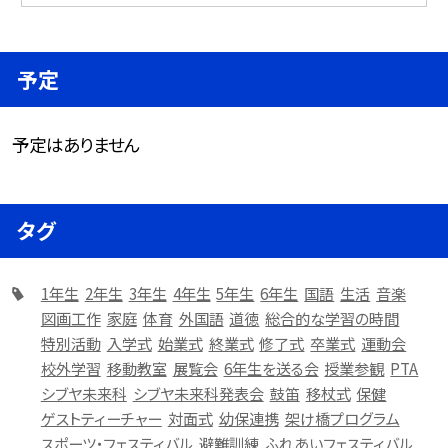
予定
予定はありません
タグ
1年生
2年生
3年生
4年生
5年生
6年生
国語
生活
音楽
図画工作
家庭
体育
外国語
道徳
総合的な学習の時間
特別活動
入学式
始業式
終業式
修了式
卒業式
運動会
校外学習
移動教室
展覧会
6年生を送る会
授業参観
PTA
シブヤ未来科
シブヤ未来科発表会
鼓笛
移杖式
保健
ゲストティーチャー
対面式
幼保連携
架け橋プログラム
スポーツ・フェスティバル
避難訓練
ふれあいフェスティバル