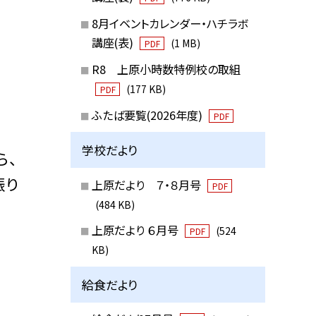
8月イベントカレンダー・ハチラボ
講座(表)
(1 MB)
PDF
R8 上原小時数特例校の取組
(177 KB)
PDF
ふたば要覧(2026年度)
PDF
学校だより
ら、
振り
上原だより ７・８月号
PDF
(484 KB)
上原だより ６月号
(524
PDF
KB)
給食だより