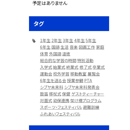
予定はありません
タグ
1年生
2年生
3年生
4年生
5年生
6年生
国語
生活
音楽
図画工作
家庭
体育
外国語
道徳
総合的な学習の時間
特別活動
入学式
始業式
終業式
修了式
卒業式
運動会
校外学習
移動教室
展覧会
6年生を送る会
授業参観
PTA
シブヤ未来科
シブヤ未来科発表会
鼓笛
移杖式
保健
ゲストティーチャー
対面式
幼保連携
架け橋プログラム
スポーツ・フェスティバル
避難訓練
ふれあいフェスティバル