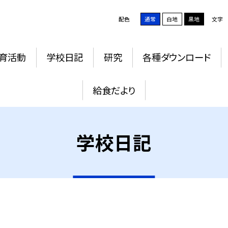
配色
通常
白地
黒地
文字
育活動
学校日記
研究
各種ダウンロード
給食だより
学校日記