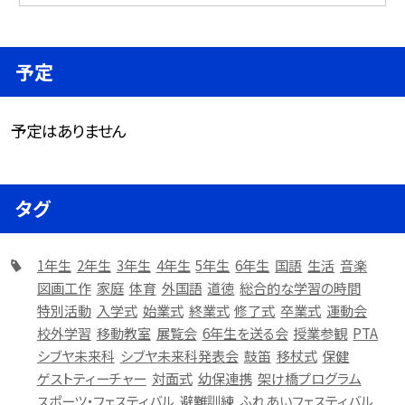
予定
予定はありません
タグ
1年生
2年生
3年生
4年生
5年生
6年生
国語
生活
音楽
図画工作
家庭
体育
外国語
道徳
総合的な学習の時間
特別活動
入学式
始業式
終業式
修了式
卒業式
運動会
校外学習
移動教室
展覧会
6年生を送る会
授業参観
PTA
シブヤ未来科
シブヤ未来科発表会
鼓笛
移杖式
保健
ゲストティーチャー
対面式
幼保連携
架け橋プログラム
スポーツ・フェスティバル
避難訓練
ふれあいフェスティバル