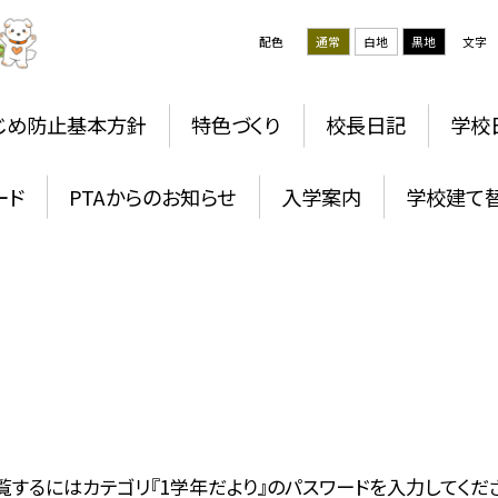
配色
通常
白地
黒地
文字
じめ防止基本方針
特色づくり
校長日記
学校
ード
PTAからのお知らせ
入学案内
学校建て
覧するにはカテゴリ『1学年だより』のパスワードを入力してくだ