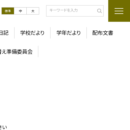
標準
中
大
日記
学校だより
学年だより
配布文書
替え準備委員会
さい