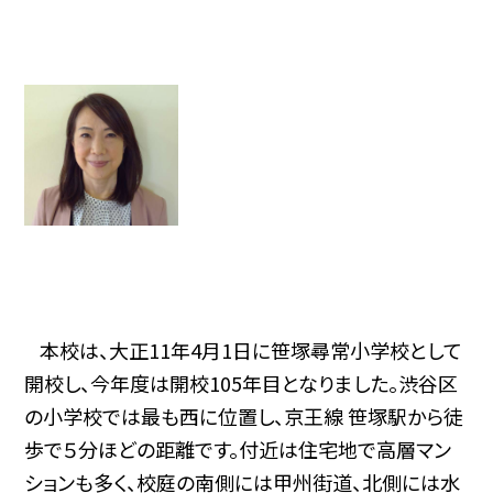
本校は、大正
11
年
4
月
1
日に笹塚尋常小学校として
開校し、今年度は開校
105
年目となりました。渋谷区
の小学校では最も西に位置し、京王線 笹塚駅から徒
歩で５分ほどの距離です。付近は住宅地で高層マン
ションも多く、校庭の南側には甲州街道、北側には水