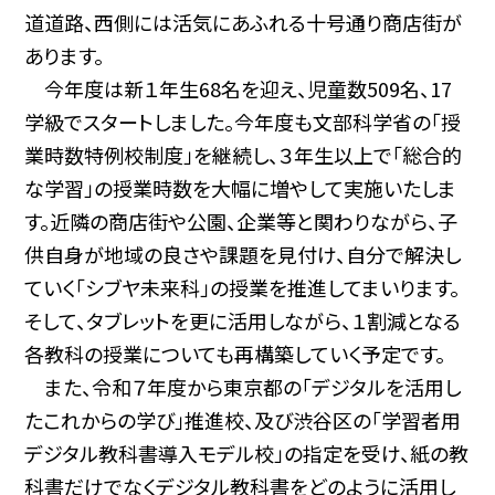
道道路、西側には活気にあふれる十号通り商店街が
あります。
今年度は新１年生68名を迎え、児童数
509
名、
17
学級でスタートしました。今年度も文部科学省の「授
業時数特例校制度」を継続し、３年生以上で「総合的
な学習」の授業時数を大幅に増やして実施いたしま
す。近隣の商店街や公園、企業等と関わりながら、子
供自身が地域の良さや課題を見付け、自分で解決し
ていく「シブヤ未来科」の授業を推進してまいります。
そして、タブレットを更に活用しながら、１割減となる
各教科の授業についても再構築していく予定です。
また、令和７年度から東京都の
「デジタルを活用し
たこれからの学び」推進校、及び渋谷区の「学習者用
デジタル教科書導入モデル校」の指定を受け、紙の教
科書だけでなくデジタル教科書をどのように活用し