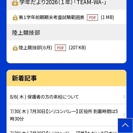
学年だより2026（１年）「TEAM-WA-」
第１学年前期期末考査試験範囲表
(1 MB)
PDF
陸上競技部
陸上競技部(８月)
(207 KB)
PDF
新着記事
8/6( 木 ) 保護者の方の来校について
7/30( 木 ) 7月30日【シリコンバレー】 区役所 到着時間は5
時30分