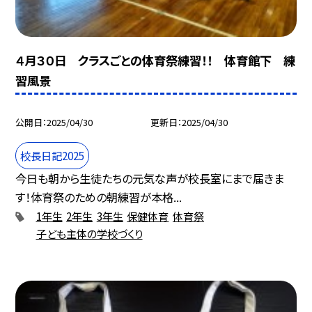
４月３０日 クラスごとの体育祭練習！！ 体育館下 練
習風景
公開日
2025/04/30
更新日
2025/04/30
校長日記2025
今日も朝から生徒たちの元気な声が校長室にまで届きま
す！体育祭のための朝練習が本格...
1年生
2年生
3年生
保健体育
体育祭
子ども主体の学校づくり