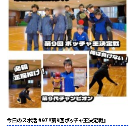
今日のスポ活 #97 『第9回ボッチャ王決定戦』