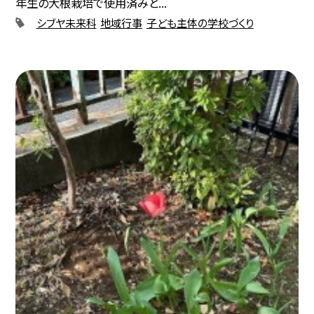
年生の大根栽培で使用済みと...
シブヤ未来科
地域行事
子ども主体の学校づくり