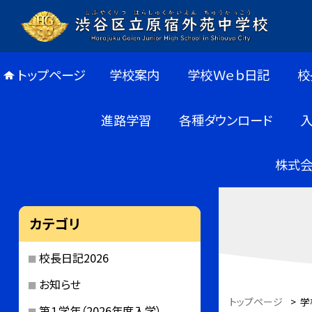
トップページ
学校案内
学校Ｗｅｂ日記
校
進路学習
各種ダウンロード
株式会
カテゴリ
校長日記2026
お知らせ
トップページ
>
学
第１学年（2026年度入学）