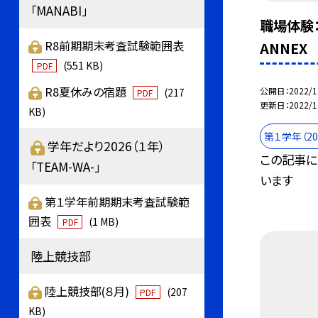
「MANABI」
職場体験
R8前期期末考査試験範囲表
ANNEX
(551 KB)
PDF
R8夏休みの宿題
公開日
2022/1
(217
PDF
更新日
2022/1
KB)
第１学年（2
学年だより2026（１年）
この記事に
「TEAM-WA-」
います
第１学年前期期末考査試験範
囲表
(1 MB)
PDF
陸上競技部
陸上競技部(８月)
(207
PDF
KB)