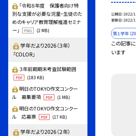
「令和８年度 保護者向け特
別な支援が必要な児童・生徒のた
公開日
2022/1
更新日
2022/1
めのキャリア教育理解推進セミナ
ー」
(2 MB)
PNG
第１学年（2
この記事に
学年だより2026（３年）
います
「COLOR」
３年前期期末考査試験範囲
(183 KB)
PDF
明日のTOKYO作文コンクー
ル 募集要項
(1 MB)
PDF
明日のTOKYO作文コンクー
ル 応募票
(17 KB)
PDF
学年だより2026（２年）