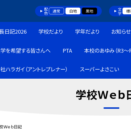
配色
文字
通常
白地
黒地
標
長日記2026
学校だより
学年だより
お知らせ
入学を希望する皆さんへ
PTA
本校のあゆみ（R3～R
社ハラガイ（アントレプレナー）
スーパーよさこい
学校Ｗｅｂ
校Ｗｅｂ日記