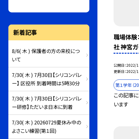
新着記事
職場体験：J
社 神宮
8/6( 木 ) 保護者の方の来校につ
いて
公開日
2022/1
更新日
2022/1
7/30( 木 ) 7月30日【シリコンバレ
ー】 区役所 到着時間は5時30分
第１学年（2
この記事に
7/30( 木 ) 7月30日【シリコンバレ
います
ー研修】ただいま日本に到着
7/30( 木 ) 20260729夏休み中の
よさこい練習(第１回)