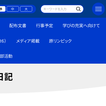
準
中
大
配布文書
行事予定
学びの充実へ向けて
６）
メディア掲載
原リンピック
部活動
日記