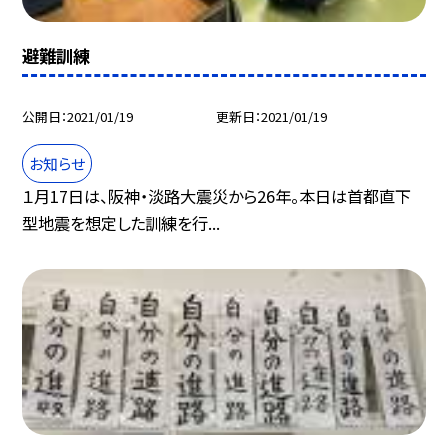
避難訓練
公開日
2021/01/19
更新日
2021/01/19
お知らせ
１月17日は、阪神・淡路大震災から26年。本日は首都直下
型地震を想定した訓練を行...